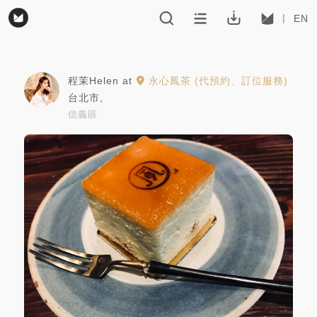
EN
程茉Helen
at
永心鳳茶 (代預約、訂位服務)
台北市
,
信義區