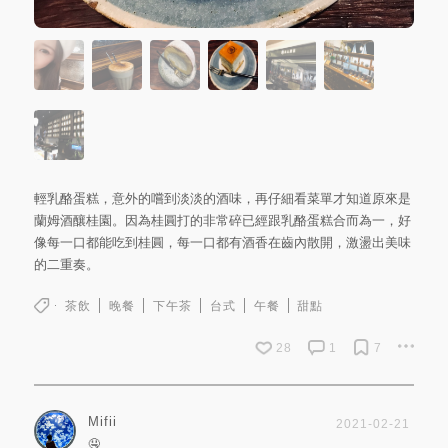
輕乳酪蛋糕，意外的嚐到淡淡的酒味，再仔細看菜單才知道原來是
蘭姆酒釀桂園。因為桂圓打的非常碎已經跟乳酪蛋糕合而為一，好
像每一口都能吃到桂圓，每一口都有酒香在齒內散開，激盪出美味
的二重奏。
茶飲
晚餐
下午茶
台式
午餐
甜點
28
1
7
Mifii
2021-02-21
🤤