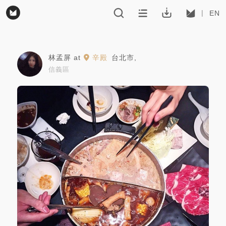
EN
林孟屏
at
辛殿
台北市
,
信義區