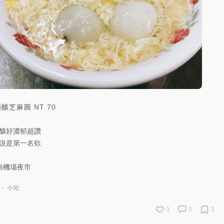
酒釀芝麻圓
NT
70
釀好濃郁超讚
說是第一名欸
南機場夜市
小吃
3
0
3