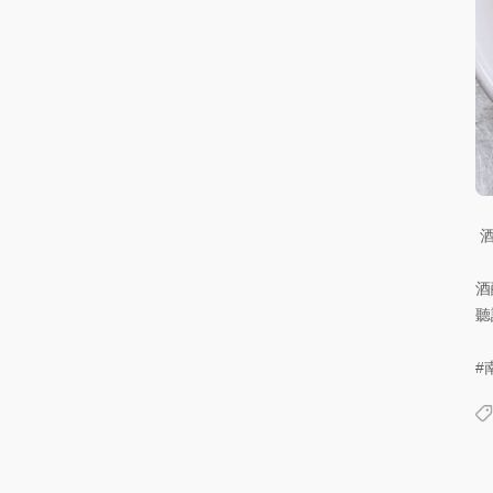
酒
聽
#