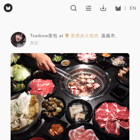
EN
Tsaibow菜包
at
逐鹿炭火燒肉
嘉義市
,
東區