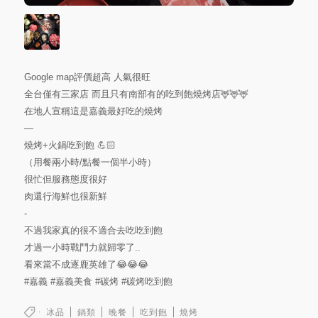
Google map評價超高 人氣很旺
全台僅有三家店 而且只有南部有的吃到飽燒烤店🦌🦌🦌
在地人宣稱這是嘉義最好吃的燒烤
—
燒烤+火鍋吃到飽 💪🏻
（用餐兩小時/點餐一個半小時）
很忙但服務態度很好
肉還行海鮮也很新鮮
-
不過我家真的很不適合去吃吃到飽
才過一小時戰鬥力就歸零了..
看來當不成逐鹿英雄了😂😂😂
#嘉義
#嘉義美食
#碳烤
#碳烤吃到飽
冰品
鍋類
晚餐
吃到飽
燒烤