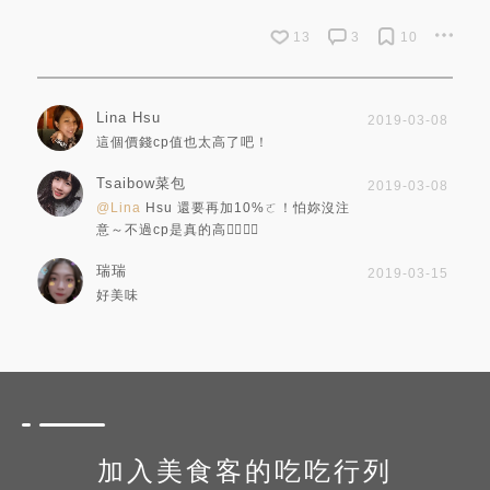
13
3
10
Lina Hsu
2019-03-08
這個價錢cp值也太高了吧！
Tsaibow菜包
2019-03-08
@Lina
Hsu 還要再加10%ㄛ！怕妳沒注
意～不過cp是真的高👍🏻👍🏻
瑞瑞
2019-03-15
好美味
加入美食客的吃吃行列