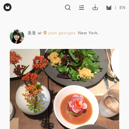
EN
曼曼
at
jean georges
New York
,