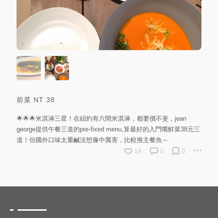
前菜
NT
38
🌟🌟🌟米淇淋三星！在紐約有六間米淇淋，都要價不斐，jean
george提供午餐三道的pre-fixed menu,算最好的入門嚐鮮菜38元三
道！但國外口味太重鹹沒想像中厲害，比較推主餐魚～
18
0
0