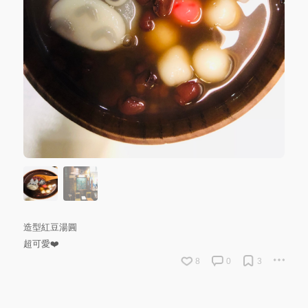
造型紅豆湯圓
超可愛❤️
8
0
3