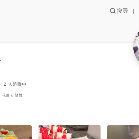
搜尋
雨
2
人追蹤中
 花蓮 // 隨性