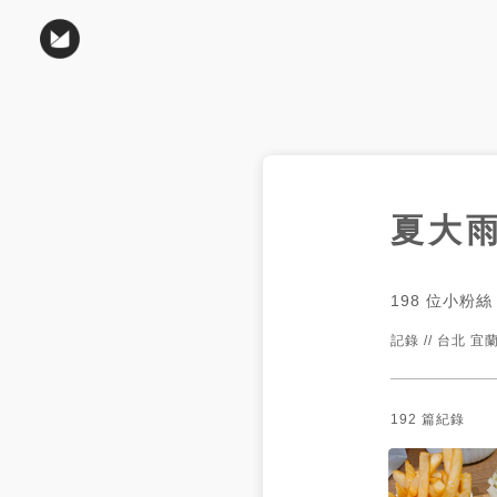
夏大
198
位小粉絲
記錄 // 台北 宜蘭
192
篇紀錄