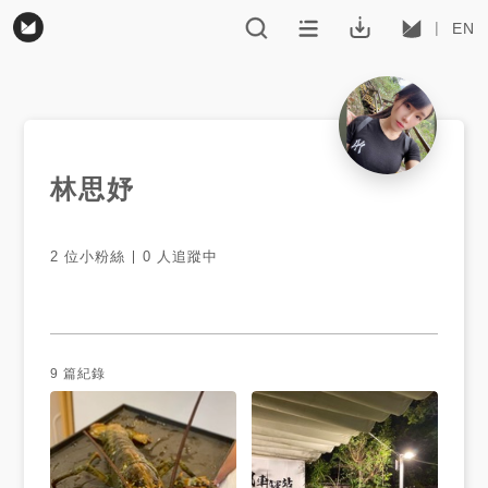
EN
林思妤
2
位小粉絲
0
人追蹤中
9
篇紀錄