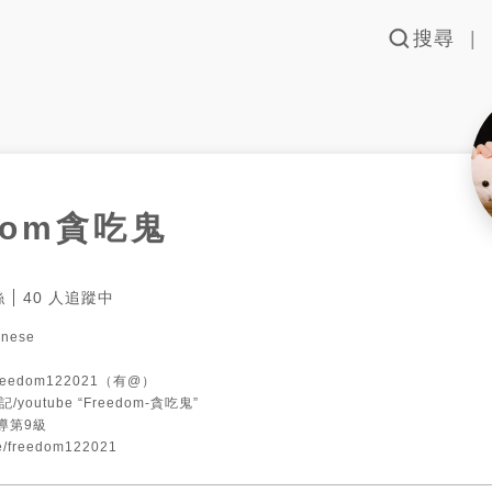
搜尋
edom貪吃鬼
絲
40
人追蹤中
ese

freedom122021（有@）

/youtube “Freedom-貪吃鬼”

嚮導第9級

r.ee/freedom122021