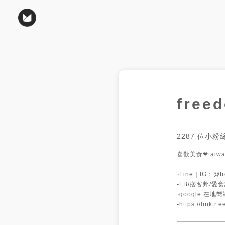
fre
2287
位小粉
喜歡美食❤taiwan
.

▫️Line｜IG：@
▪️FB/痞客邦/愛食記
▫️google 在地
▪️https://linkt