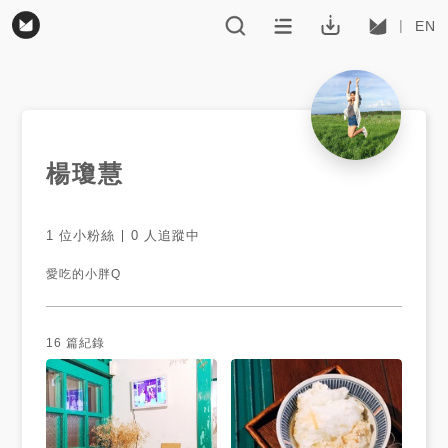
EN
楊瓊慧
1
位小粉絲
0
人追蹤中
愛吃的小胖Q
16
篇紀錄