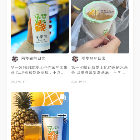
兩隻豬的日常
兩隻豬的日常
第一次喝到就愛上他們家的水果
第一次喝到就愛上他們家的水果
茶 以現煮鳳梨為基底，不含茶
茶 以現煮鳳梨為基底，不含茶
葉，無咖啡因 每一顆都精心挑
葉，無咖啡因 每一顆都精心挑
選熟度的金鑽或土鳳梨 以蔗糖
2023-01-17
選熟度的金鑽或土鳳梨 以蔗糖
2022-10-04
熬煮2小時後，現熬煮果汁 加入
熬煮2小時後，現熬煮果汁 加入
大量冰塊瞬間冷卻 利用時間換
大量冰塊瞬間冷卻 利用時間換
取天然酸甜 杯底還有一整片香
取天然酸甜 杯底還有一整片香
甜的熬鳳梨片 帶有濃厚的鳳梨
甜的熬鳳梨片 帶有濃厚的鳳梨
果香，酸中帶甜 十分清爽，香
果香，酸中帶甜 十分清爽，香
氣的天然，好喝不膩口 🍍水果
氣的天然，好喝不膩口 🍍水果
茶 🍍金桔茶 🍍鳳梨果肉 🍍熱水
茶 🍍金桔茶 🍍鳳梨果肉 🍍熱水
果茶 🍍熱金桔茶 整體而言 店家
果茶 🍍熱金桔茶 整體而言 店家
飲品種類不多 價格不高，但真
飲品種類不多 價格不高，但真
材實料 非常推薦大家來喝喝看
材實料 非常推薦大家來喝喝看
他們家的水果茶
他們家的水果茶