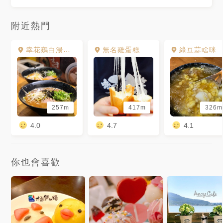
附近熱門
幸花鷄白湯拉麵專門店.樂華店
無名雞蛋糕
綠豆蒜啥咪
257m
417m
326m
4.0
4.7
4.1
你也會喜歡