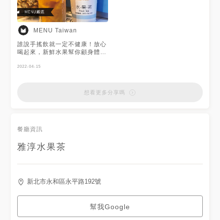
MENU Taiwan
誰說手搖飲就一定不健康！放心
喝起來，新鮮水果幫你顧身體！
水果茶 (大) $55 雅淳水果茶的
金鑽鳳梨可不是只用來熬煮喔！
2022-04-15
而是會加在水果茶裡，所以如果
是邊走邊喝，記得喝完可以把蓋
子撕開把金鑽鳳梨吃掉，忍得住
想看更多分享嗎
的話，帶回家倒出來邊吃邊喝更
能感受清爽水果茶和酸甜金鑽鳳
梨相得益彰的完美搭配！
餐廳資訊
雅淳水果茶
新北市永和區永平路192號
幫我Google