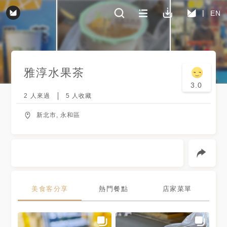
EN
雅淳水果茶
3.0
2
人來過
5
人收藏
新北市, 永和區
美食客分享
熱門餐點
店家菜單